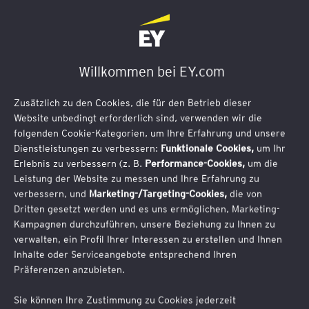
M&A Deal Pulse Vol. 3
Software M&A 2026 im Reality Check
Willkommen bei EY.com
16. April 2026 | 10:00-10:30 Uhr |
Zusätzlich zu den Cookies, die für den Betrieb dieser
Webcast
Website unbedingt erforderlich sind, verwenden wir die
folgenden Cookie-Kategorien, um Ihre Erfahrung und unsere
Jetzt kostenlos registrieren:
Dienstleistungen zu verbessern:
Funktionale Cookies,
um Ihr
Erlebnis zu verbessern (z. B.
Performance-Cookies,
um die
Leistung der Website zu messen und Ihre Erfahrung zu
verbessern, und
Marketing-/Targeting-Cookies,
die von
Dritten gesetzt werden und es uns ermöglichen, Marketing-
E-Mail-Adresse (erforderlich)
Kampagnen durchzuführen, unsere Beziehung zu Ihnen zu
verwalten, ein Profil Ihrer Interessen zu erstellen und Ihnen
Inhalte oder Serviceangebote entsprechend Ihren
Präferenzen anzubieten.
Sie können Ihre Zustimmung zu Cookies jederzeit
Vorname (erforderlich)