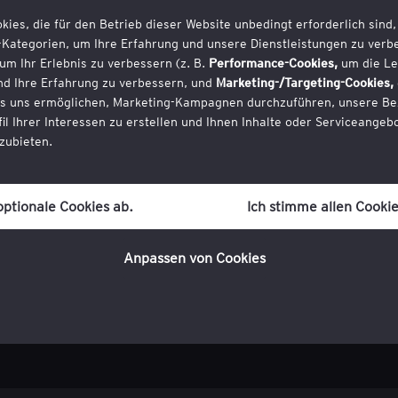
kies, die für den Betrieb dieser Website unbedingt erforderlich sind
-Kategorien, um Ihre Erfahrung und unsere Dienstleistungen zu verb
um Ihr Erlebnis zu verbessern (z. B.
Performance-Cookies,
um die Le
d Ihre Erfahrung zu verbessern, und
Marketing-/Targeting-Cookies,
es uns ermöglichen, Marketing-Kampagnen durchzuführen, unsere Be
fil Ihrer Interessen zu erstellen und Ihnen Inhalte oder Serviceange
zubieten.
immung zu Cookies jederzeit widerrufen, sobald Sie die Website betr
in der Cookie-Richtlinie, die Sie unten auf jeder Seite der Website im
optionale Cookies ab.
Ich stimme allen Cookie
en.
Anpassen von Cookies
kie-Richtlinie
für weitere Informationen.