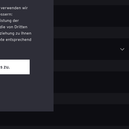
, verwenden wir
essern:
istung der
die von Dritten
ziehung zu Ihnen
bote entsprechend
eten haben, und
 Abschnitt 'Recht
s zu.