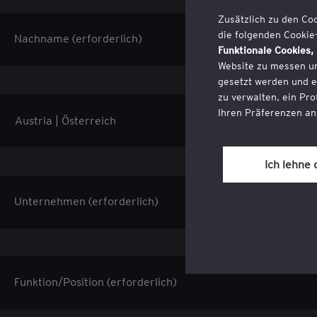
Zusätzlich zu den Coo
die folgenden Cookie
Nachname (erforderlich)
Funktionale Cookies,
Website zu messen un
gesetzt werden und 
zu verwalten, ein Pro
Ihren Präferenzen an
Sie können Ihre Zust
zwar über einen Link 
Ich lehne 
und Datenschutz' find
Unternehmen (erforderlich)
Lesen Sie unsere
Coo
Funktion/Position (erforderlich)