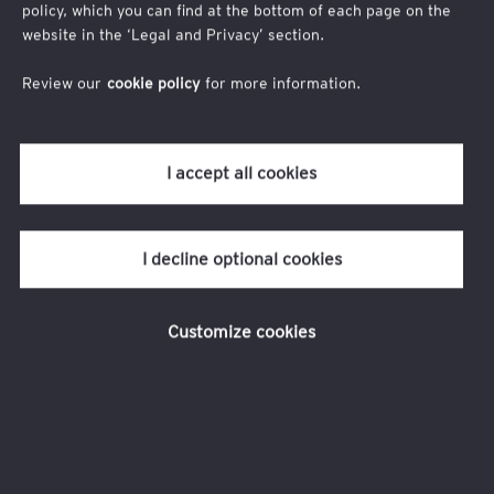
policy, which you can find at the bottom of each page on the
website in the ‘Legal and Privacy’ section.
Under webbinariet går vi igenom nyheter på
inkomstskatteområdet och förslaget om förändrade regler för
Review our
cookie policy
for more information.
ränteavdrag.
Svensk företagsbeskattning utvecklas ständigt och att hålla koll
på alla förändringar kan vara svårt och tidskrävande. På
I accept all cookies
webbinariet får du en uppdatering om vad som händer inom
området för företagsbeskattning. Vilka praktiska konsekvenser
kan det få för din verksamhet?
I decline optional cookies
Vi pratar om:
Customize cookies
förslaget om förändrade regler för ränteavdrag
nyheter från budgetpropositionen
ny praxis.
Talare
Camilla Appelgren