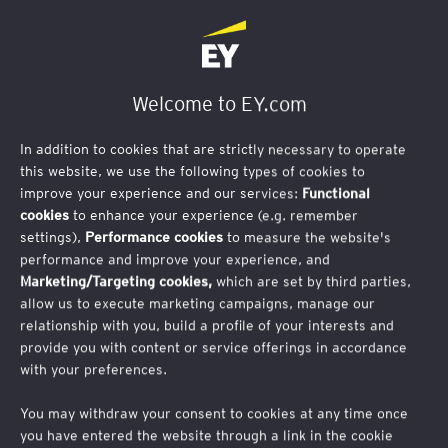
Tillbaka till EY-dagen 2024
Welcome to EY.com
In addition to cookies that are strictly necessary to operate
this website, we use the following types of cookies to
Nyheter inom svensk
improve your experience and our services:
Functional
cookies
to enhance your experience (e.g. remember
företagsbeskattning – hur
settings),
Performance cookies
to measure the website's
performance and improve your experience, and
påverkas ditt företag?
Marketing/Targeting cookies,
which are set by third parties,
allow us to execute marketing campaigns, manage our
relationship with you, build a profile of your interests and
provide you with content or service offerings in accordance
with your preferences.
You may withdraw your consent to cookies at any time once
you have entered the website through a link in the cookie