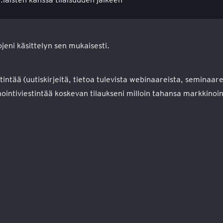
jeni käsittelyn sen mukaisesti.
intää (uutiskirjeitä, tietoa tulevista webinaareista, seminaar
ntiviestintää koskevan tilaukseni milloin tahansa markkinoint