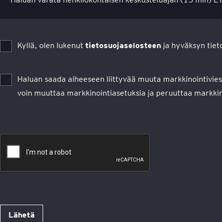
Kyllä, olen lukenut
tietosuojaselosteen
ja hyväksyn tieto
Haluan saada aiheeseen liittyvää muuta markkinointiviest
voin muuttaa markkinointiasetuksia ja peruuttaa markkinoi
Lähetä