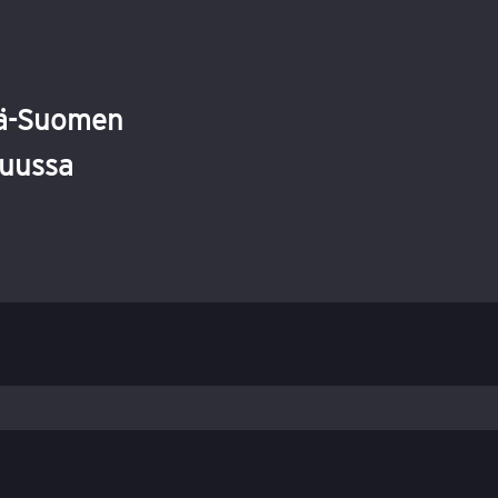
Itä-Suomen
suussa