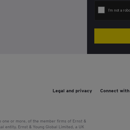
Legal and privacy
Connect with
to one or more, of the member firms of Ernst &
al entity. Ernst & Young Global Limited, a UK