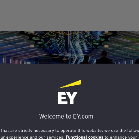
 Group S.p.A.
Registrat
La tua partecipaz
ne per guidare il
Welcome to EY.com
aver ricevuto la 
 that are strictly necessary to operate this website, we use the follo
our experience and our services:
Functional cookies
to enhance your 