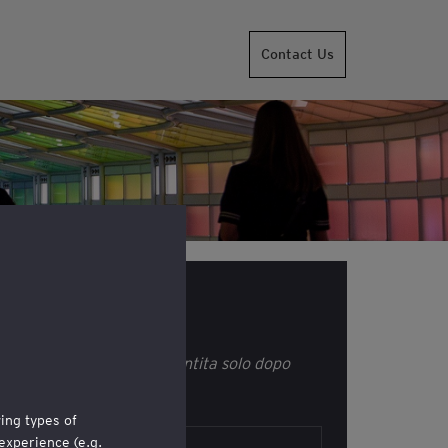
Contact Us
i
ione all'evento sarà garantita solo dopo
mail di conferma.
wing types of
experience (e.g.