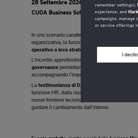
28 Settembre 2026
| 16:00 - 18:00
remember settings),
CUOA Business School
| Via Marconi G., 1
experience, and
Mark
campaigns, manage our
or service offerings 
In uno scenario caratterizzato da crescente comp
You may withdraw you
organizzativa, la funzione HR è chiamata a evolve
the cookie policy, wh
operativo a leva strategica
capace di dare form
section.
I decli
processi struttura
L’incontro approfondisce come
Review our
cookie po
governance
permettano alla funzione di diventar
accompagnando l’impresa lungo un percorso di tr
testimonianza di D.B. Group
La
, che condividerà
funzione HR, dalla razionalizzazione dei processi 
punto di 
nuove frontiere tecnologiche, offrirà un
guidare il cambiamento dall’interno.