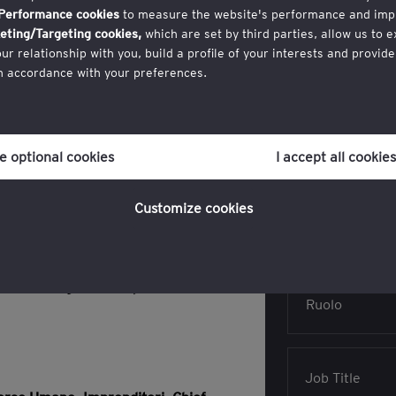
Nome
Performance cookies
to measure the website's performance and imp
03 - Altavilla Vicentina (VI)
eting/Targeting cookies,
which are set by third parties, allow us to 
 relationship with you, build a profile of your interests and provide
in accordance with your preferences.
Cognome
lessità normativa, tecnologica e
r consent to cookies at any time once you have entered the website t
da presidio
re il proprio ruolo:
ich you can find at the bottom of each page on the website in the ‘Leg
a al cambiamento aziendale.
ne optional cookies
I accept all cookies
Indirizzo emai
ti, tecnologie digitali e modelli di
licy
for more information.
e la spina dorsale dell’organizzazione,
Customize cookies
asformazione concreto e sostenibile.
Azienda
 il proprio percorso evolutivo sulla
e dei sistemi fino all’esplorazione di
vista manageriale e operativo
su come
Job Title