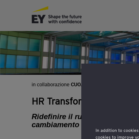
CUOA Business School
D.B.
in collaborazione
e
HR Transformation
Ridefinire il ruolo della funzio
cambiamento
In addition to cookies
cookies to improve y