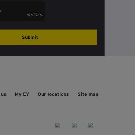
Submit
 us
My EY
Our locations
Site map