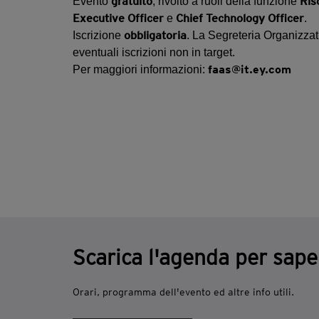
gratuito
Ris
Evento
, rivolto a ruoli della funzione
Executive Officer
Chief Technology Officer
e
.
obbligatoria
Iscrizione
. La Segreteria Organizzati
eventuali iscrizioni non in target.
faas@it.ey.com
Per maggiori informazioni:
Scarica l'agenda per sape
Orari, programma dell'evento ed altre info utili.