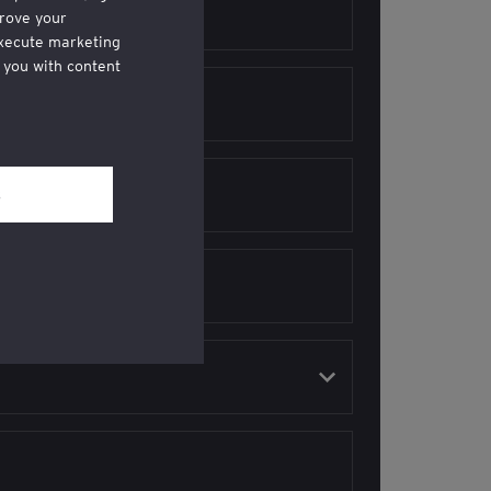
rove your
execute marketing
 you with content
hrough a link in
al and Privacy’
l