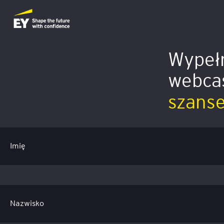
Wypełn
webca
szans
Imię
Nazwisko