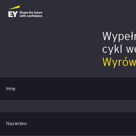
Wypełn
cykl 
Wyró
Imię
Nazwisko