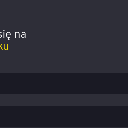
się na
ku