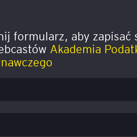
ij formularz, aby zapisać 
webcastów
Akademia Podat
wnawczego