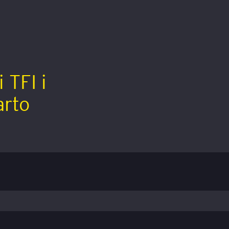
ć
 TFI i
arto