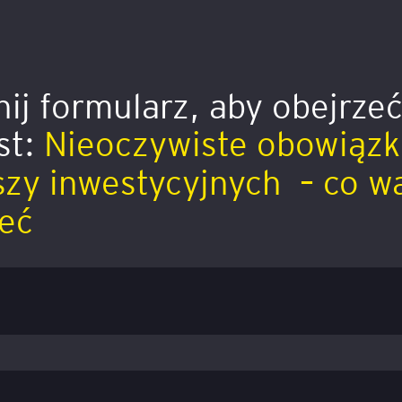
ij formularz, aby obejrze
st:
Nieoczywiste obowiązki
zy inwestycyjnych – co w
eć