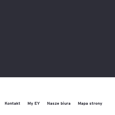
Kontakt
My EY
Nasze biura
Mapa strony