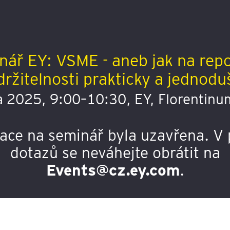
nář EY: VSME - aneb jak na repo
držitelnosti prakticky a jednodu
na 2025, 9:00–10:30, EY, Florentinu
race na seminář byla uzavřena. V 
dotazů se neváhejte obrátit na
Events@cz.ey.com
.