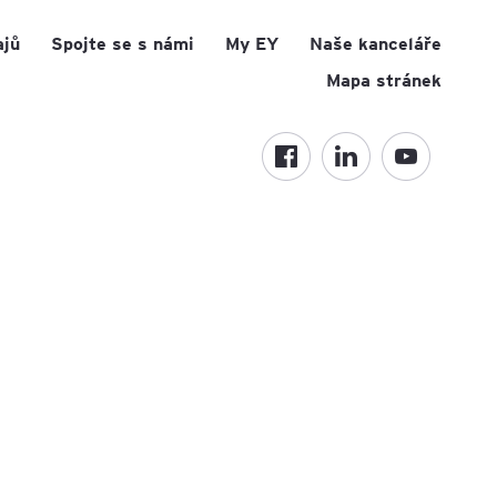
ajů
Spojte se s námi
My EY
Naše kanceláře
Mapa stránek