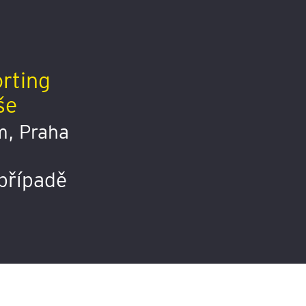
rting
še
m, Praha
případě