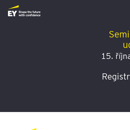
Semi
u
15. říj
Regist